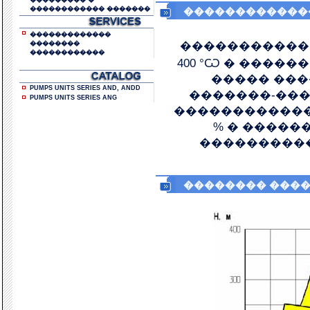
��������� �
������������ �������
�������������
�������������
�����������
��������
������������
400 °Ѡ � ������
����� ���
PUMPS UNITS SERIES AND, ANDD
�������-���
PUMPS UNITS SERIES ANG
������������ 
% � ������
�����������
�������� ����