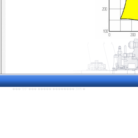
��� "DS" ��� ����� �������� 2005
�