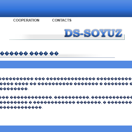
������ ���� ��
���������� ��� �������������� ����������
���� ���� �� ���������� ������� � ������� 
��������.
��� ������������, ����������, �����������
�������� � ������������ �������, � �������
������������.