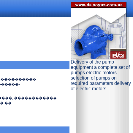
Delivery of the pump
equipment a complete set of
pumps electric motors
selection of pumps on
 ����������
required parameters delivery
������-
of electric motors
����, ������������
� ��