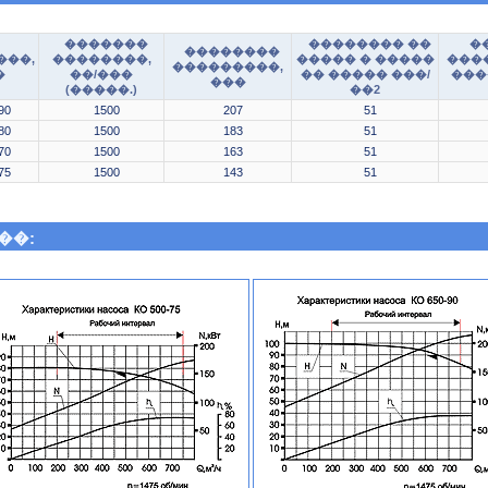
�������
�������� ��
�
��������
���,
��������,
����� � �����
���
���������,
�
��/���
�� ����� ���/
���
���
(�����.)
��2
90
1500
207
51
80
1500
183
51
70
1500
163
51
75
1500
143
51
��: