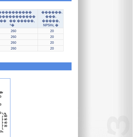
����������
������.
�����������
���.
�� �� �����,
�����,
º�
NPSHr, �
260
20
260
20
260
20
260
20